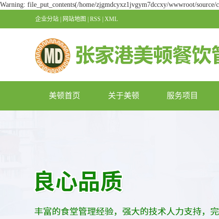
Warning: file_put_contents(/home/zjgmdcyxz1jvgym7dccxy/wwwroot/source/cac
企业分站
|
网站地图
|
RSS
|
XML
美顿首页
关于美顿
服务项目