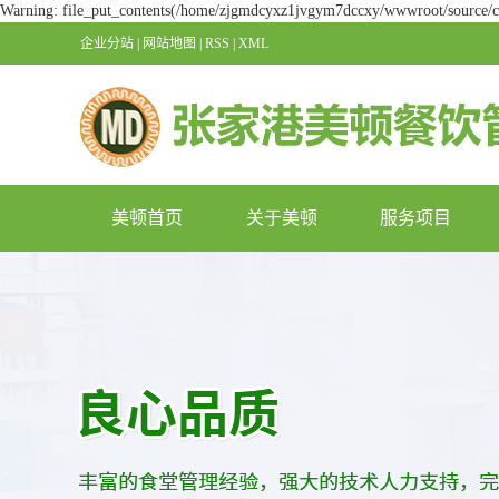
Warning: file_put_contents(/home/zjgmdcyxz1jvgym7dccxy/wwwroot/source/cac
企业分站
|
网站地图
|
RSS
|
XML
美顿首页
关于美顿
服务项目