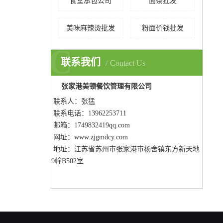
食堂承包公司
面条批发
美味麻辣烫批发
粉面价钱批发
C
联系我们
Contact Us
张家港美顿餐饮管理有限公司
联系人：张猛
联系电话：13962253711
邮箱：1749832419qq.com
网址：www.zjgmdcy.com
地址：
江苏省苏州市张家港市杨舍镇东方新天地
9幢B502室