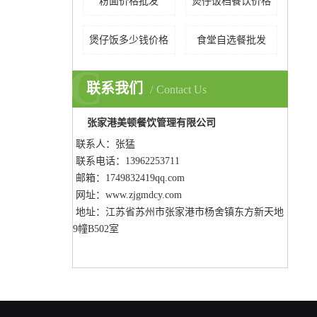
粉面价格批发
煲仔饭档餐饮价格
煲仔饭多少钱价格
食堂自选餐批发
C
联系我们
Contact Us
张家港美顿餐饮管理有限公司
联系人：张猛
联系电话：13962253711
邮箱：1749832419qq.com
网址：www.zjgmdcy.com
地址：
江苏省苏州市张家港市杨舍镇东方新天地
9幢B502室