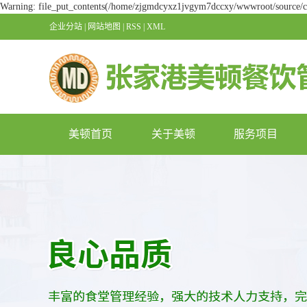
Warning: file_put_contents(/home/zjgmdcyxz1jvgym7dccxy/wwwroot/source/cac
企业分站
|
网站地图
|
RSS
|
XML
美顿首页
关于美顿
服务项目