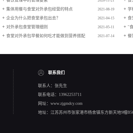
餐饮管理中的管理要素
食
2020-11-21
集体用餐与食堂对外承包经营的特点
学
2021-08-19
企业为什么把食堂承包出去？
食
2021-04-15
对外承包食堂​管理细则
"
2021-05-11
食堂对外承包早餐如何吃才能做到营养搭配
餐
2021-07-14
联系我们
联系人：张先生
联系电话：13962253711
网址：www.zjgmdcy.com
地址：江苏苏州市张家港市杨舍镇东方新天地9幢B50