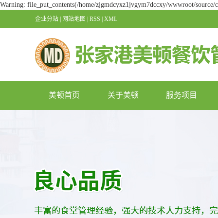
Warning: file_put_contents(/home/zjgmdcyxz1jvgym7dccxy/wwwroot/source/cac
企业分站
|
网站地图
|
RSS
|
XML
美顿首页
关于美顿
服务项目