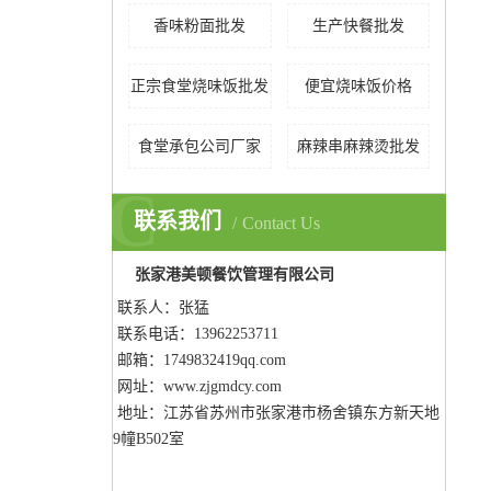
香味粉面批发
生产快餐批发
正宗食堂烧味饭批发
便宜烧味饭价格
食堂承包公司厂家
麻辣串麻辣烫批发
C
联系我们
Contact Us
张家港美顿餐饮管理有限公司
联系人：张猛
联系电话：13962253711
邮箱：1749832419qq.com
网址：www.zjgmdcy.com
地址：
江苏省苏州市张家港市杨舍镇东方新天地
9幢B502室