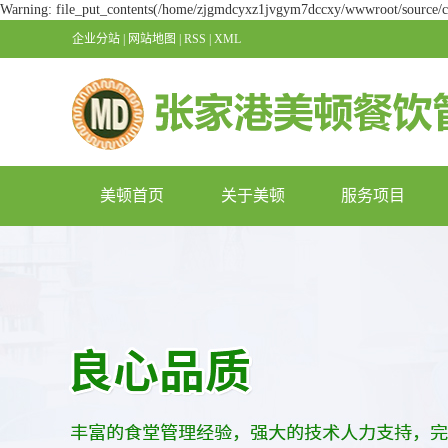
Warning: file_put_contents(/home/zjgmdcyxz1jvgym7dccxy/wwwroot/source/cac
企业分站
|
网站地图
|
RSS
|
XML
美顿首页
关于美顿
服务项目