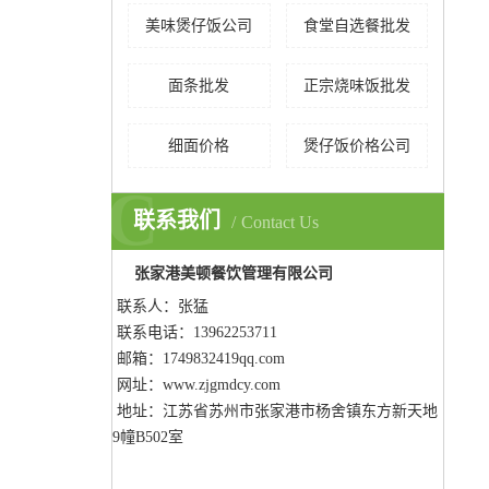
美味煲仔饭公司
食堂自选餐批发
面条批发
正宗烧味饭批发
细面价格
煲仔饭价格公司
C
联系我们
Contact Us
张家港美顿餐饮管理有限公司
联系人：张猛
联系电话：13962253711
邮箱：1749832419qq.com
网址：www.zjgmdcy.com
地址：
江苏省苏州市张家港市杨舍镇东方新天地
9幢B502室